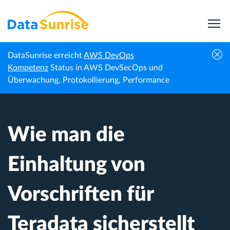
DataSunrise erreicht
AWS DevOps
Wie man die Einhaltung von Vorschriften
Kompetenz
Status in AWS DevSecOps und
Startseite
Wissenszentrum
für Teradata sicherstellt
Überwachung, Protokollierung, Performance
Wie man die
Einhaltung von
Vorschriften für
Teradata sicherstellt