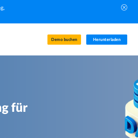
g,
Demo buchen
Herunterladen
g für