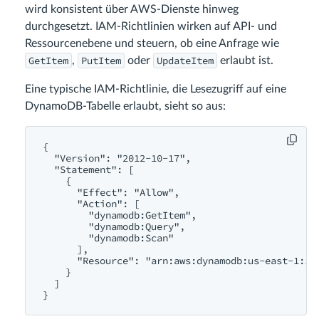
wird konsistent über AWS-Dienste hinweg
durchgesetzt. IAM-Richtlinien wirken auf API- und
Ressourcenebene und steuern, ob eine Anfrage wie
GetItem
PutItem
UpdateItem
,
oder
erlaubt ist.
Eine typische IAM-Richtlinie, die Lesezugriff auf eine
DynamoDB-Tabelle erlaubt, sieht so aus:
{

  "Version": "2012-10-17",

  "Statement": [

    {

      "Effect": "Allow",

      "Action": [

        "dynamodb:GetItem",

        "dynamodb:Query",

        "dynamodb:Scan"

      ],

      "Resource": "arn:aws:dynamodb:us-east-1:123
    }

  ]
