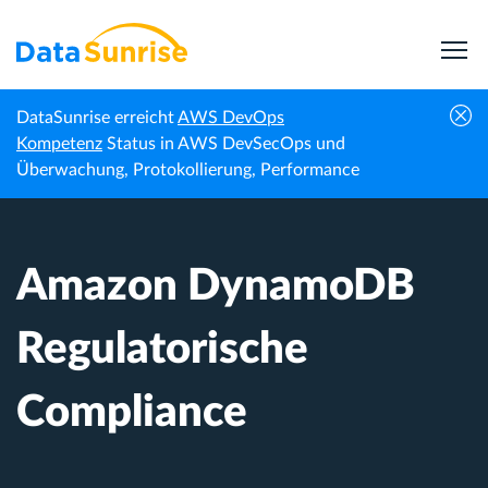
DataSunrise erreicht
AWS DevOps
Amazon DynamoDB Regulatorische
Kompetenz
Status in AWS DevSecOps und
Startseite
Wissenszentrum
Compliance
Überwachung, Protokollierung, Performance
Amazon DynamoDB
Regulatorische
Compliance