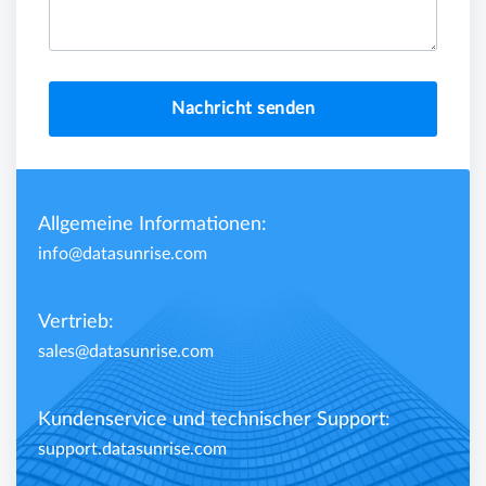
Nachricht senden
Allgemeine Informationen:
info@datasunrise.com
Vertrieb:
sales@datasunrise.com
Kundenservice und technischer Support:
support.datasunrise.com