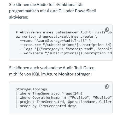
Sie können die Audit-Trail-Funktionalität
programmatisch mit Azure CLI oder PowerShell
aktivieren:
# Aktivieren eines umfassenden Audit-Trails über 
az monitor diagnostic-settings create \

  --name "AzureStorage-AuditTrail" \

  --resource "/subscriptions/{subscription-id}/r
  --logs '[{"category": "StorageRead", "enabled"
Sie können auch vorhandene Audit-Trail-Daten
mithilfe von KQL im Azure Monitor abfragen:
StorageBlobLogs

| where TimeGenerated > ago(24h)

| where OperationName in ("PutBlob", "GetBlob", "
| project TimeGenerated, OperationName, CallerIpA