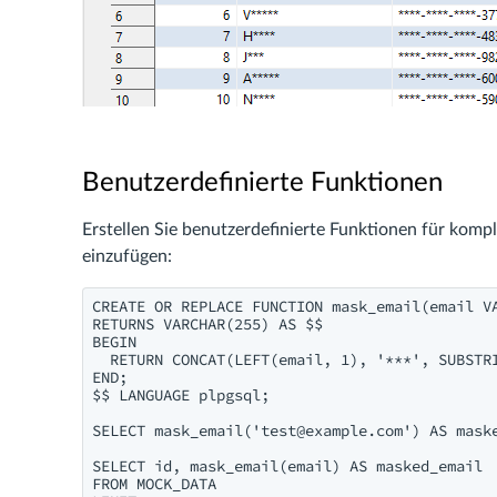
Benutzerdefinierte Funktionen
Erstellen Sie benutzerdefinierte Funktionen für komp
einzufügen:
CREATE OR REPLACE FUNCTION mask_email(email VA
RETURNS VARCHAR(255) AS $$

BEGIN

  RETURN CONCAT(LEFT(email, 1), '***', SUBSTRI
END;

$$ LANGUAGE plpgsql;

SELECT mask_email('
test@example.com
') AS maske
SELECT id, mask_email(email) AS masked_email 

FROM MOCK_DATA 
