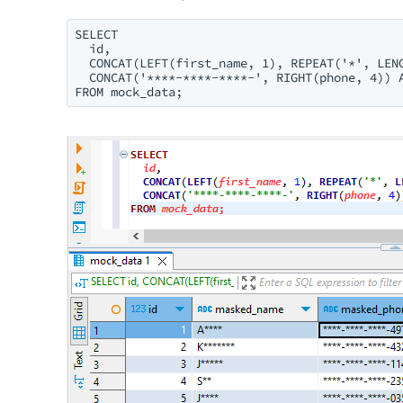
SELECT 

  id,

  CONCAT(LEFT(first_name, 1), REPEAT('*', LENG
  CONCAT('****-****-****-', RIGHT(phone, 4)) A
FROM mock_data;