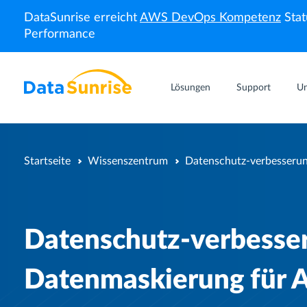
DataSunrise erreicht
AWS DevOps Kompetenz
Stat
Performance
Lösungen
Support
U
Startseite
Wissenszentrum
Daten­schutz‑verbesseru
Daten­schutz‑verbesser
Datenmaskierung für 