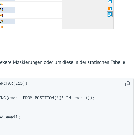
lexere Maskierungen oder um diese in der statischen Tabelle
RCHAR(255))

NG(email FROM POSITION('@' IN email)));

d_email;
