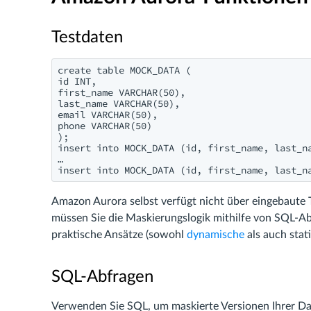
Testdaten
create table MOCK_DATA (

id INT,

first_name VARCHAR(50),

last_name VARCHAR(50),

email VARCHAR(50),

phone VARCHAR(50)

);

insert into MOCK_DATA (id, first_name, last_n
…

insert into MOCK_DATA (id, first_name, last_n
Amazon Aurora selbst verfügt nicht über eingebaute 
müssen Sie die Maskierungslogik mithilfe von SQL-Ab
praktische Ansätze (sowohl
dynamische
als auch stat
SQL-Abfragen
Verwenden Sie SQL, um maskierte Versionen Ihrer Dat