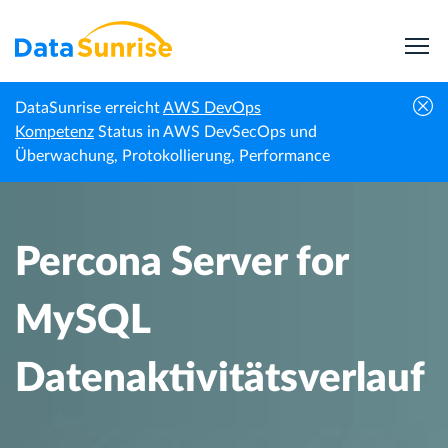
DataSunrise erreicht
AWS DevOps
Percona Server for MySQL
Kompetenz
Status in AWS DevSecOps und
Startseite
Wissenszentrum
Datenaktivitätsverlauf
Überwachung, Protokollierung, Performance
Percona Server for
MySQL
Datenaktivitätsverlauf