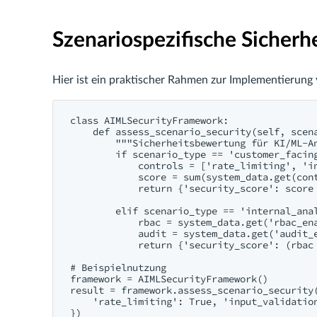
Szenariospezifische Sicher
Hier ist ein praktischer Rahmen zur Implementierun
class AIMLSecurityFramework:

    def assess_scenario_security(self, scena
        """Sicherheitsbewertung für KI/ML-An
        if scenario_type == 'customer_facing
            controls = ['rate_limiting', 'in
            score = sum(system_data.get(cont
            return {'security_score': score 
        elif scenario_type == 'internal_anal
            rbac = system_data.get('rbac_ena
            audit = system_data.get('audit_e
            return {'security_score': (rbac 
# Beispielnutzung

framework = AIMLSecurityFramework()

result = framework.assess_scenario_security(
    'rate_limiting': True, 'input_validation