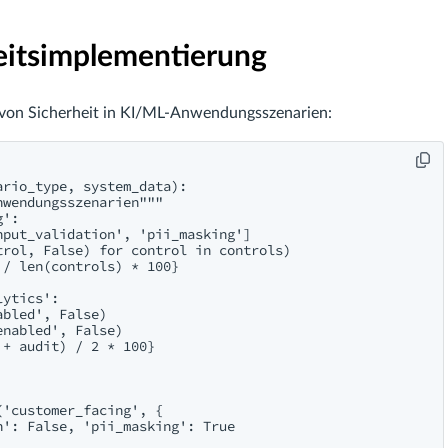
heitsimplementierung
g von Sicherheit in KI/ML-Anwendungsszenarien:
rio_type, system_data):

wendungsszenarien"""

':

put_validation', 'pii_masking']

rol, False) for control in controls)

/ len(controls) * 100}

ytics':

bled', False)

nabled', False)

+ audit) / 2 * 100}

'customer_facing', {

': False, 'pii_masking': True
