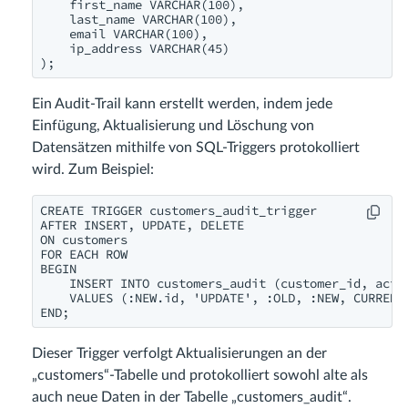
    first_name VARCHAR(100),

    last_name VARCHAR(100),

    email VARCHAR(100),

    ip_address VARCHAR(45)

);
Ein Audit-Trail kann erstellt werden, indem jede
Einfügung, Aktualisierung und Löschung von
Datensätzen mithilfe von SQL-Triggers protokolliert
wird. Zum Beispiel:
CREATE TRIGGER customers_audit_trigger

AFTER INSERT, UPDATE, DELETE

ON customers

FOR EACH ROW

BEGIN

    INSERT INTO customers_audit (customer_id, actio
    VALUES (:NEW.id, 'UPDATE', :OLD, :NEW, CURRENT_
END;
Dieser Trigger verfolgt Aktualisierungen an der
„customers“-Tabelle und protokolliert sowohl alte als
auch neue Daten in der Tabelle „customers_audit“.