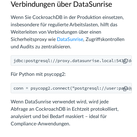
Verbindungen über DataSunrise
Wenn Sie CockroachDB in der Produktion einsetzen,
insbesondere für regulierte Arbeitslasten, hilft das
Weiterleiten von Verbindungen über einen
Sicherheitsproxy wie
DataSunrise
, Zugriffskontrollen
und Audits zu zentralisieren.
jdbc:postgresql://proxy.datasunrise.local:5432/def
Für Python mit psycopg2:
conn = psycopg2.connect("postgresql://user:
pass@pr
Wenn DataSunrise verwendet wird, wird jede
Abfrage an CockroachDB in Echtzeit protokolliert,
analysiert und bei Bedarf maskiert – ideal für
Compliance-Anwendungen.