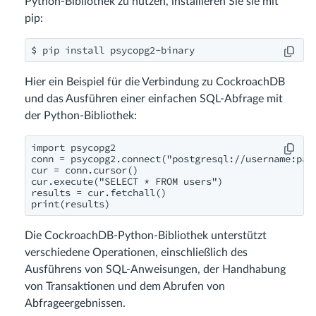
Python-Bibliothek zu nutzen, installieren Sie sie mit
pip:
$ pip install psycopg2-binary
Hier ein Beispiel für die Verbindung zu CockroachDB
und das Ausführen einer einfachen SQL-Abfrage mit
der Python-Bibliothek:
import psycopg2

conn = psycopg2.connect("postgresql://username:pass
cur = conn.cursor()

cur.execute("SELECT * FROM users")

results = cur.fetchall()

print(results)
Die CockroachDB-Python-Bibliothek unterstützt
verschiedene Operationen, einschließlich des
Ausführens von SQL-Anweisungen, der Handhabung
von Transaktionen und dem Abrufen von
Abfrageergebnissen.