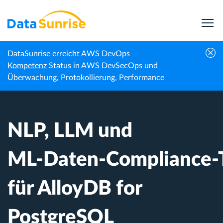
DataSunrise erreicht
AWS DevOps
NLP, LLM und ML‑Daten‑Compliance‑Tools
Kompetenz
Status in AWS DevSecOps und
Startseite
Wissenszentrum
für AlloyDB for PostgreSQL
Überwachung, Protokollierung, Performance
NLP, LLM und
ML‑Daten‑Compliance‑
für AlloyDB for
PostgreSQL