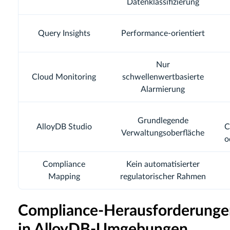
Datenklassifizierung
Query Insights
Performance‑orientiert
Nur
Cloud Monitoring
schwellenwertbasierte
Alarmierung
Grundlegende
AlloyDB Studio
C
Verwaltungsoberfläche
o
Compliance
Kein automatisierter
Mapping
regulatorischer Rahmen
Compliance‑Herausforderunge
in AlloyDB‑Umgebungen