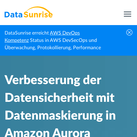
DataSunrise erreicht
AWS DevOps
Verbesserung der Datensicherheit mit
Kompetenz
Status in AWS DevSecOps und
Startseite
Wissenszentrum
Datenmaskierung in Amazon Aurora
Überwachung, Protokollierung, Performance
Verbesserung der
Datensicherheit mit
Datenmaskierung in
Amazon Aurora