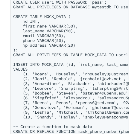
CREATE USER user1 WITH PASSWORD 'pass';

GRANT ALL PRIVILEGES ON DATABASE mytestdb TO user1;
CREATE TABLE MOCK_DATA (

    id INT,

    first_name VARCHAR(50),

    last_name VARCHAR(50),

    email VARCHAR(50),

    phone VARCHAR(50),

    ip_address VARCHAR(20)

);

GRANT ALL PRIVILEGES ON TABLE MOCK_DATA TO user1;

INSERT INTO MOCK_DATA (id, first_name, last_name, e
VALUES

    (1, 'Roana', 'Houseley', '
rhouseley0@ustream.t
    (2, 'Joni', 'Renbold', '
jrenbold1@ovh.net
', '2
    (3, 'Anna-diane', 'Blackader', '
ablackader2@bl
    (4, 'Leonore', 'Sharpling', '
lsharpling3@mit.e
    (5, 'Bobbee', 'Steven', '
bsteven4@upenn.edu
', 
    (6, 'Siegfried', 'Alexandrou', '
salexandrou5@s
    (7, 'Reena', 'Penas', '
rpenas6@ted.com
', '928-
    (8, 'Genevieve', 'Heisman', '
gheisman7@ustream
    (9, 'Leshia', 'Mitchall', '
lmitchall8@smh.com.
    (10, 'Shandy', 'Haxley', '
shaxley9@amazonaws.c
-- Create a function to mask data

CREATE OR REPLACE FUNCTION mask_phone_number(phone_