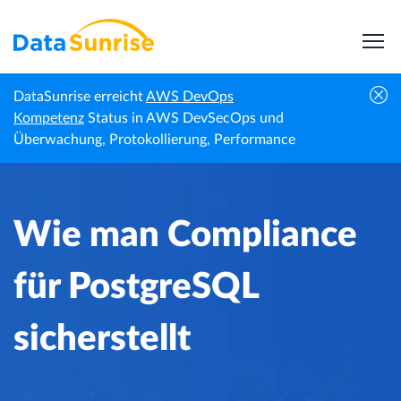
DataSunrise erreicht
AWS DevOps
Wie man Compliance für PostgreSQL
Kompetenz
Status in AWS DevSecOps und
Startseite
Wissenszentrum
sicherstellt
Überwachung, Protokollierung, Performance
Wie man Compliance
für PostgreSQL
sicherstellt