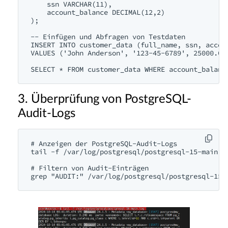
    ssn VARCHAR(11),

    account_balance DECIMAL(12,2)

);

-- Einfügen und Abfragen von Testdaten

INSERT INTO customer_data (full_name, ssn, accoun
VALUES ('John Anderson', '123-45-6789', 25000.00)
3. Überprüfung von PostgreSQL-
Audit-Logs
# Anzeigen der PostgreSQL-Audit-Logs

tail -f /var/log/postgresql/postgresql-15-main.lo
# Filtern von Audit-Einträgen
