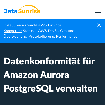
DataSunrise erreicht
AWS DevOps
Datenkonformität für Amazon Aurora
Kompetenz
Status in AWS DevSecOps und
Startseite
Wissenszentrum
PostgreSQL verwalten
Überwachung, Protokollierung, Performance
Datenkonformität für
Amazon Aurora
PostgreSQL verwalten