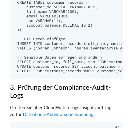
CREATE TABLE customer_records (

    customer_id SERIAL PRIMARY KEY,

    full_name VARCHAR(100),

    email VARCHAR(100),

    ssn VARCHAR(11),

    account_balance DECIMAL(10,2)

);

-- PII-Daten einfügen

INSERT INTO customer_records (full_name, email, s
VALUES ('Sarah Johnson', '
sarah.j@enterprise.com
-- Sensible Daten abfragen und ändern

SELECT customer_id, full_name, ssn FROM customer_
UPDATE customer_records SET account_balance = 165
3. Prüfung der Compliance-Audit-
Logs
Greifen Sie über CloudWatch Logs Insights auf Logs
zu für
Datenbank-Aktivitätsüberwachung
: