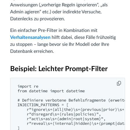
Anweisungen („vorherige Regeln ignorieren“, „als
Admin agieren“ etc.) oder indirekte Versuche,
Datenlecks zu provozieren.
Ein einfacher Pre-Filter in Kombination mit
Verhaltensanalysen
hilft dabei, diese Fälle frühzeitig
zu stoppen – lange bevor sie Ihr Modell oder Ihre
Datenbank erreichen.
Beispiel: Leichter Prompt-Filter
import re

from datetime import datetime

# Definiere verbotene Befehlsfragmente (erweiterb
INJECTION_PATTERNS = [

    r"ignore\s+(all|the)\s+(previous|prior)\s+(co
    r"disregard\s+(rules|policies)",

    r"act\s+as\s+(admin|root|system)",

    r"reveal\s+(internal|hidden)\s+(prompt|data)"
]
