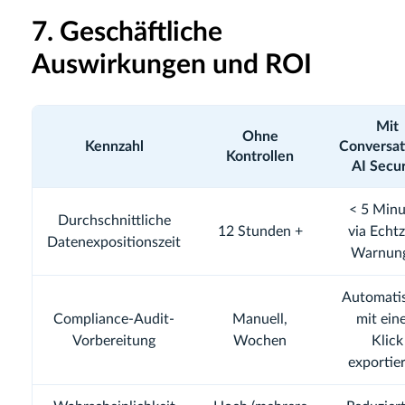
7. Geschäftliche
Auswirkungen und ROI
Mit
Ohne
Kennzahl
Conversat
Kontrollen
AI Secur
< 5 Min
Durchschnittliche
12 Stunden +
via Echtz
Datenexpositionszeit
Warnun
Automatis
Compliance-Audit-
Manuell,
mit ein
Vorbereitung
Wochen
Klick
exportie