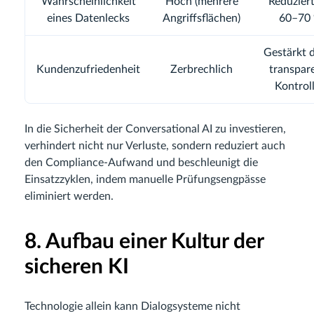
Wahrscheinlichkeit
Hoch (mehrere
Reduzier
eines Datenlecks
Angriffsflächen)
60–70
Gestärkt 
Kundenzufriedenheit
Zerbrechlich
transpar
Kontrol
In die Sicherheit der Conversational AI zu investieren,
verhindert nicht nur Verluste, sondern reduziert auch
den Compliance-Aufwand und beschleunigt die
Einsatzzyklen, indem manuelle Prüfungsengpässe
eliminiert werden.
8. Aufbau einer Kultur der
sicheren KI
Technologie allein kann Dialogsysteme nicht