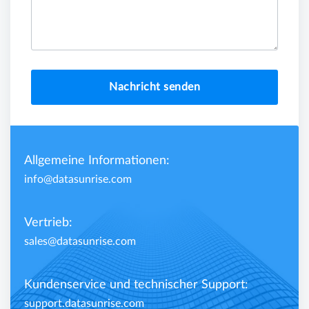
Nachricht senden
Allgemeine Informationen:
info@datasunrise.com
Vertrieb:
sales@datasunrise.com
Kundenservice und technischer Support:
support.datasunrise.com