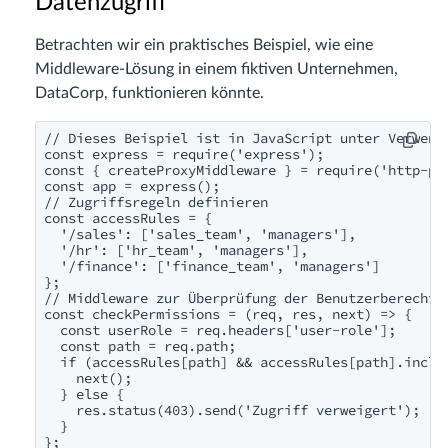
Datenzugriff
Betrachten wir ein praktisches Beispiel, wie eine
Middleware-Lösung in einem fiktiven Unternehmen,
DataCorp, funktionieren könnte.
// Dieses Beispiel ist in JavaScript unter Verwendu
const express = require('express');

const { createProxyMiddleware } = require('http-pro
const app = express();

// Zugriffsregeln definieren

const accessRules = {

  '/sales': ['sales_team', 'managers'],

  '/hr': ['hr_team', 'managers'],

  '/finance': ['finance_team', 'managers']

};

// Middleware zur Überprüfung der Benutzerberechtig
const checkPermissions = (req, res, next) => {

  const userRole = req.headers['user-role'];

  const path = req.path;

  if (accessRules[path] && accessRules[path].includ
    next();

  } else {

    res.status(403).send('Zugriff verweigert');

  }

};
