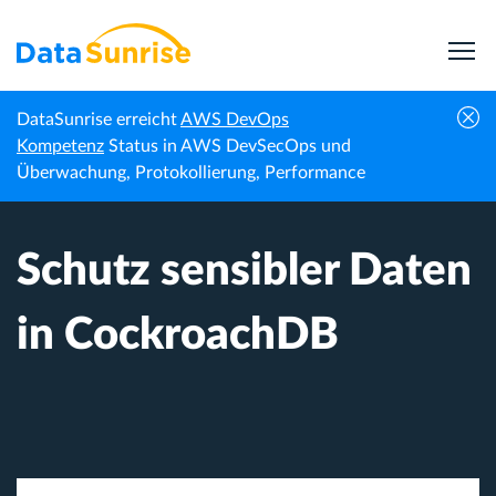
DataSunrise erreicht
AWS DevOps
Startseite
Wissenszentrum
Schutz sensibler Daten in CockroachDB
Kompetenz
Status in AWS DevSecOps und
Überwachung, Protokollierung, Performance
Schutz sensibler Daten
in CockroachDB