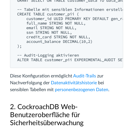
GRANT SELECT ON TABLE customer_data TO data_analy
-- Tabelle mit sensiblen Informationen erstellen

CREATE TABLE customer_pii (

    customer_id UUID PRIMARY KEY DEFAULT gen_rand
    full_name STRING NOT NULL,

    email STRING NOT NULL,

    ssn STRING NOT NULL,

    credit_card STRING NOT NULL,

    account_balance DECIMAL(10,2)

);

-- Audit-Logging aktivieren

Diese Konfiguration ermöglicht
Audit-Trails
zur
Nachverfolgung der
Datenaktivitätshistorie
bei
sensiblen Tabellen mit
personenbezogenen Daten
.
2. CockroachDB Web-
Benutzeroberfläche für
Sicherheitsüberwachung