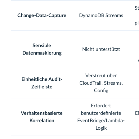
S
Change-Data-Capture
DynamoDB Streams
p
Sensible
Nicht unterstützt
Datenmaskierung
Verstreut über
Einheitliche Audit-
CloudTrail, Streams,
Zeitleiste
Config
Erfordert
Verhaltensbasierte
benutzerdefinierte
E
Korrelation
EventBridge/Lambda-
Logik