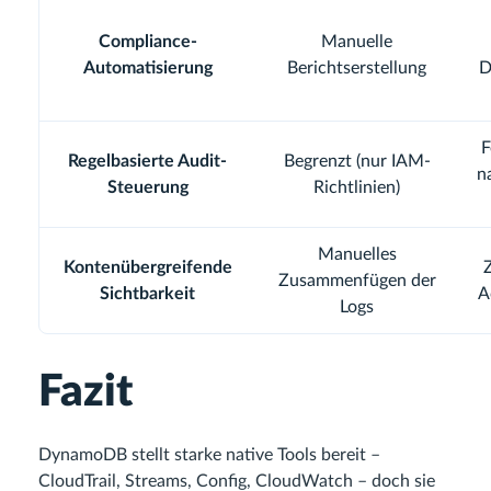
Compliance-
Manuelle
Automatisierung
Berichtserstellung
D
F
Regelbasierte Audit-
Begrenzt (nur IAM-
n
Steuerung
Richtlinien)
Manuelles
Kontenübergreifende
Z
Zusammenfügen der
Sichtbarkeit
A
Logs
Fazit
DynamoDB stellt starke native Tools bereit –
CloudTrail, Streams, Config, CloudWatch – doch sie