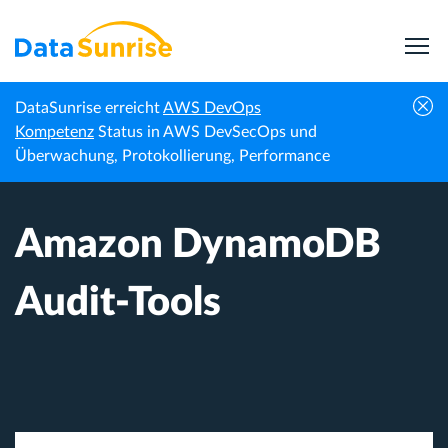
DataSunrise erreicht
AWS DevOps
Startseite
Wissenszentrum
Amazon DynamoDB Audit-Tools
Kompetenz
Status in AWS DevSecOps und
Überwachung, Protokollierung, Performance
Amazon DynamoDB
Audit-Tools