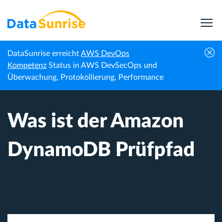
DataSunrise erreicht
AWS DevOps
Startseite
Wissenszentrum
Was ist der Amazon DynamoDB Prüfpfad
Kompetenz
Status in AWS DevSecOps und
Überwachung, Protokollierung, Performance
Was ist der Amazon
DynamoDB Prüfpfad