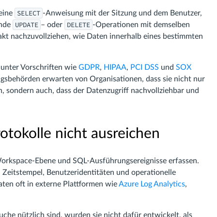
SELECT
 eine
-Anweisung mit der Sitzung und dem Benutzer,
UPDATE
DELETE
ende
– oder
-Operationen mit demselben
akt nachzuvollziehen, wie Daten innerhalb eines bestimmten
 unter Vorschriften wie
GDPR
,
HIPAA
,
PCI DSS
und
SOX
gsbehörden erwarten von Organisationen, dass sie nicht nur
, sondern auch, dass der Datenzugriff nachvollziehbar und
tokolle nicht ausreichen
ie Workspace-Ebene und SQL-Ausführungsereignisse erfassen.
, Zeitstempel, Benutzeridentitäten und operationelle
aten oft in externe Plattformen wie
Azure Log Analytics
,
uche nützlich sind, wurden sie nicht dafür entwickelt, als