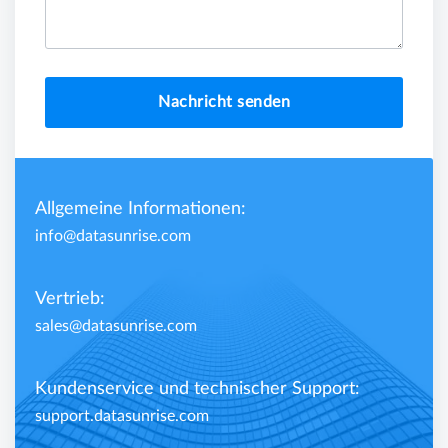
Nachricht senden
Allgemeine Informationen:
info@datasunrise.com
Vertrieb:
sales@datasunrise.com
Kundenservice und technischer Support:
support.datasunrise.com