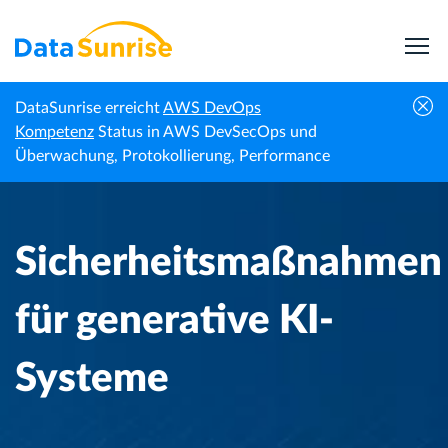
DataSunrise erreicht
AWS DevOps
Sicherheitsmaßnahmen für generative KI-
Kompetenz
Status in AWS DevSecOps und
Startseite
Wissenszentrum
Systeme
Überwachung, Protokollierung, Performance
Sicherheitsmaßnahmen
für generative KI-
Systeme