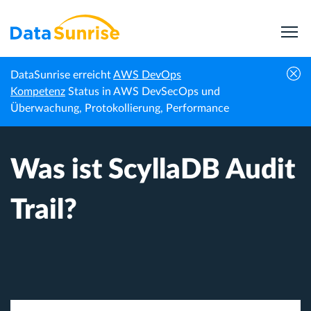
DataSunrise erreicht
AWS DevOps
Startseite
Wissenszentrum
Was ist ScyllaDB Audit Trail?
Kompetenz
Status in AWS DevSecOps und
Überwachung, Protokollierung, Performance
Was ist ScyllaDB Audit
Trail?