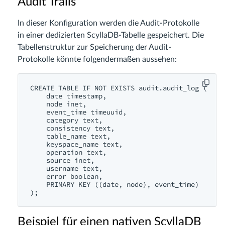
Audit Trails
In dieser Konfiguration werden die Audit-Protokolle
in einer dedizierten ScyllaDB-Tabelle gespeichert. Die
Tabellenstruktur zur Speicherung der Audit-
Protokolle könnte folgendermaßen aussehen:
CREATE TABLE IF NOT EXISTS audit.audit_log (

    date timestamp,

    node inet,

    event_time timeuuid,

    category text,

    consistency text,

    table_name text,

    keyspace_name text,

    operation text,

    source inet,

    username text,

    error boolean,

    PRIMARY KEY ((date, node), event_time)

Beispiel für einen nativen ScyllaDB