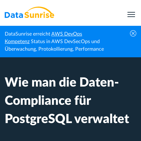
DataSunrise erreicht
AWS DevOps
Wie man die Daten-Compliance für
Kompetenz
Status in AWS DevSecOps und
Startseite
Wissenszentrum
PostgreSQL verwaltet
Überwachung, Protokollierung, Performance
Wie man die Daten-
Compliance für
PostgreSQL verwaltet