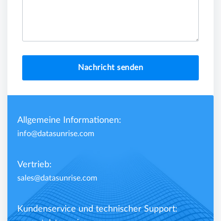
Nachricht senden
Allgemeine Informationen:
info@datasunrise.com
Vertrieb:
sales@datasunrise.com
Kundenservice und technischer Support: