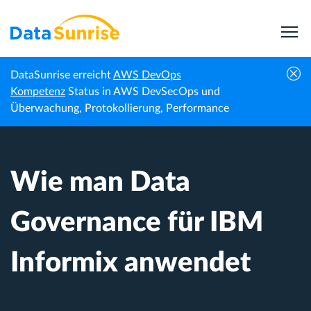
DataSunrise erreicht
AWS DevOps
Wie man Data Governance für IBM Informix
Kompetenz
Status in AWS DevSecOps und
Startseite
Wissenszentrum
anwendet
Überwachung, Protokollierung, Performance
Wie man Data
Governance für IBM
Informix anwendet