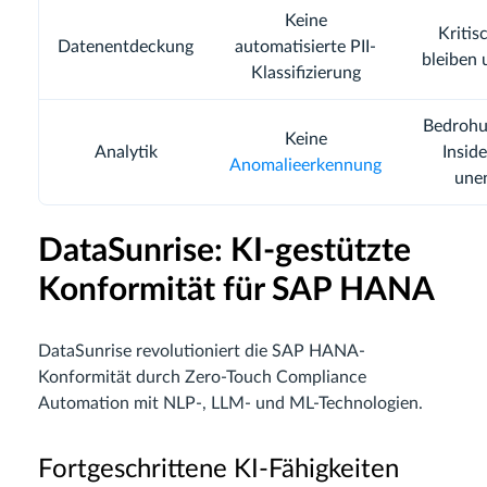
Keine
Kritis
Datenentdeckung
automatisierte PII-
bleiben 
Klassifizierung
Bedrohu
Keine
Analytik
Inside
Anomalieerkennung
une
DataSunrise: KI-gestützte
Konformität für SAP HANA
DataSunrise revolutioniert die SAP HANA-
Konformität durch Zero-Touch Compliance
Automation mit NLP-, LLM- und ML-Technologien.
Fortgeschrittene KI-Fähigkeiten