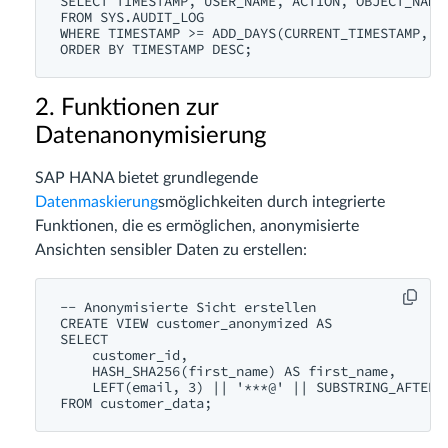
SELECT TIMESTAMP, USER_NAME, ACTION, OBJECT_NAME,
FROM SYS.AUDIT_LOG

WHERE TIMESTAMP >= ADD_DAYS(CURRENT_TIMESTAMP, -7
2. Funktionen zur
Datenanonymisierung
SAP HANA bietet grundlegende
Datenmaskierung
smöglichkeiten durch integrierte
Funktionen, die es ermöglichen, anonymisierte
Ansichten sensibler Daten zu erstellen:
-- Anonymisierte Sicht erstellen

CREATE VIEW customer_anonymized AS

SELECT 

    customer_id,

    HASH_SHA256(first_name) AS first_name,

    LEFT(email, 3) || '***@' || SUBSTRING_AFTER(e