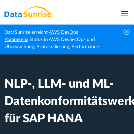
DataSunrise erreicht
AWS DevOps
NLP-, LLM- und ML-
Kompetenz
Status in AWS DevSecOps und
Startseite
Wissenszentrum
Datenkonformitätswerkzeuge für SAP
Überwachung, Protokollierung, Performance
HANA
NLP-, LLM- und ML-
Datenkonformitätswer
für SAP HANA