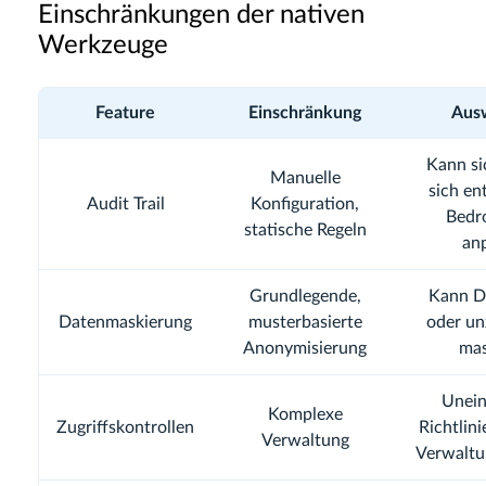
Einschränkungen der nativen
Werkzeuge
Feature
Einschränkung
Aus
Kann si
Manuelle
sich en
Audit Trail
Konfiguration,
Bedr
statische Regeln
an
Grundlegende,
Kann D
Datenmaskierung
musterbasierte
oder un
Anonymisierung
mas
Unein
Komplexe
Zugriffskontrollen
Richtlini
Verwaltung
Verwalt