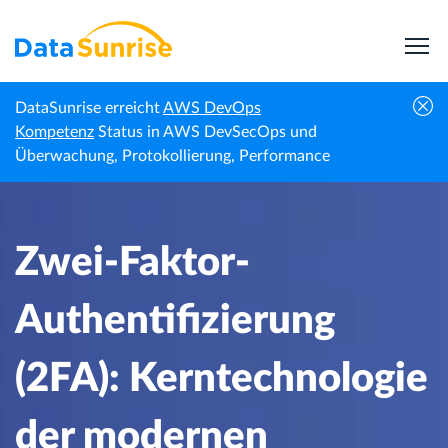
DataSunrise erreicht
AWS DevOps
Zwei-Faktor-Authentifizierung (2FA):
Kompetenz
Status in AWS DevSecOps und
Startseite
Wissenszentrum
Kerntechnologie der modernen Sicherheit
Überwachung, Protokollierung, Performance
Zwei-Faktor-
Authentifizierung
(2FA): Kerntechnologie
der modernen