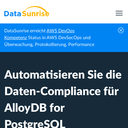
DataSunrise erreicht
AWS DevOps
Automatisieren Sie die Daten-Compliance
Kompetenz
Status in AWS DevSecOps und
Startseite
Wissenszentrum
für AlloyDB for PostgreSQL
Überwachung, Protokollierung, Performance
Automatisieren Sie die
Daten-Compliance für
AlloyDB for
PostgreSQL