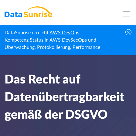
DataSunrise erreicht
AWS DevOps
Das Recht auf Datenübertragbarkeit gemäß
Kompetenz
Status in AWS DevSecOps und
Startseite
Wissenszentrum
der DSGVO
Überwachung, Protokollierung, Performance
Das Recht auf
Datenübertragbarkeit
gemäß der DSGVO