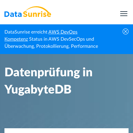
DataSunrise erreicht
AWS DevOps
Startseite
Wissenszentrum
Datenprüfung in YugabyteDB
Kompetenz
Status in AWS DevSecOps und
Überwachung, Protokollierung, Performance
Datenprüfung in
YugabyteDB