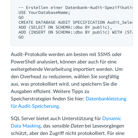
-- Erstellen einer Datenbank-Audit-Spezifikation
USE
 YourDatabaseName; 

CREATE
DATABASE
AUDIT
 SPECIFICATION Audit_Select
ADD
 (
SELECT
ON
SCHEMA
::dbo 
BY
public
ADD
 (
INSERT
ON
SCHEMA
::dbo 
BY
public
) 
WITH
 (STAT
Audit-Protokolle werden am besten mit SSMS oder
PowerShell analysiert, können aber auch für eine
weitergehende Verarbeitung importiert werden. Um
den Overhead zu reduzieren, wählen Sie sorgfältig
aus, was protokolliert wird, und speichern Sie die
Ausgaben effizient. Weitere Tipps zu
Speicherstrategien finden Sie hier:
Datenbankleistung
für Audit-Speicherung
.
SQL Server bietet auch Unterstützung für
Dynamic
Data Masking
, das
sensible Daten
bei Lesevorgängen
schützt, aber den Zugriff nicht protokolliert. Für eine