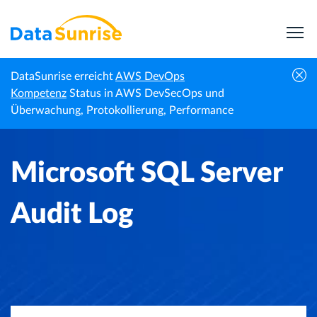
DataSunrise erreicht
AWS DevOps
Startseite
Wissenszentrum
Microsoft SQL Server Audit Log
Kompetenz
Status in AWS DevSecOps und
Überwachung, Protokollierung, Performance
Microsoft SQL Server
Audit Log