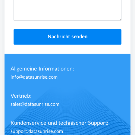
Nachricht senden
Allgemeine Informationen:
info@datasunrise.com
Vertrieb:
sales@datasunrise.com
Kundenservice und technischer Support:
support.datasunrise.com