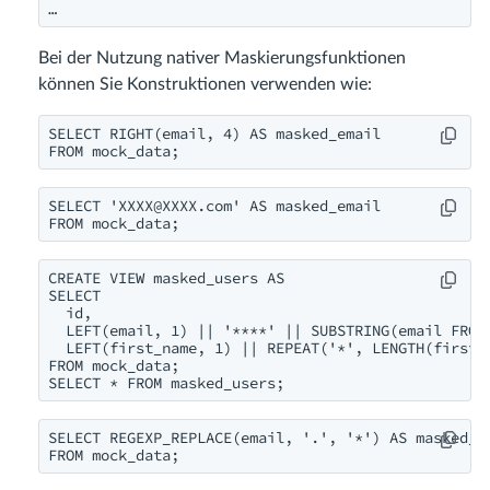
…
Bei der Nutzung nativer Maskierungsfunktionen
können Sie Konstruktionen verwenden wie:
SELECT RIGHT(email, 4) AS masked_email

FROM mock_data;
SELECT '
XXXX@XXXX.com
' AS masked_email

FROM mock_data;
CREATE VIEW masked_users AS

SELECT 

  id,

  LEFT(email, 1) || '****' || SUBSTRING(email FROM 
  LEFT(first_name, 1) || REPEAT('*', LENGTH(first_n
FROM mock_data;

SELECT * FROM masked_users;
SELECT REGEXP_REPLACE(email, '.', '*') AS masked_em
FROM mock_data;