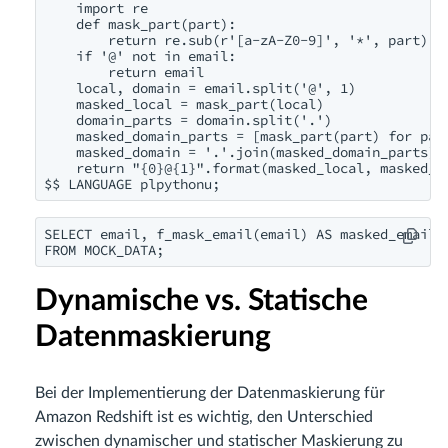
    import re

    def mask_part(part):

        return re.sub(r'[a-zA-Z0-9]', '*', part)

    if '@' not in email:

        return email

    local, domain = email.split('@', 1)

    masked_local = mask_part(local)

    domain_parts = domain.split('.')

    masked_domain_parts = [mask_part(part) for part
    masked_domain = '.'.join(masked_domain_parts)

    return "{0}@{1}".format(masked_local, masked_do
$$ LANGUAGE plpythonu;
SELECT email, f_mask_email(email) AS masked_email

FROM MOCK_DATA;
Dynamische vs. Statische
Datenmaskierung
Bei der Implementierung der Datenmaskierung für
Amazon Redshift ist es wichtig, den Unterschied
zwischen dynamischer und statischer Maskierung zu