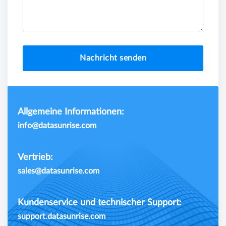
Nachricht senden
Allgemeine Informationen:
info@datasunrise.com
Vertrieb:
sales@datasunrise.com
Kundenservice und technischer Support:
support.datasunrise.com