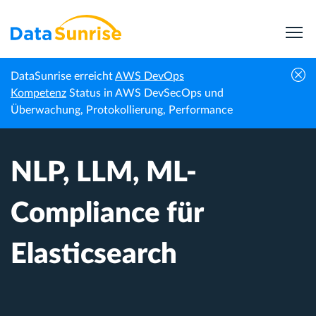
DataSunrise erreicht
AWS DevOps
Startseite
Wissenszentrum
NLP, LLM, ML-Compliance für Elasticsearch
Kompetenz
Status in AWS DevSecOps und
Überwachung, Protokollierung, Performance
NLP, LLM, ML-
Compliance für
Elasticsearch