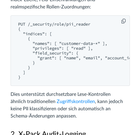
realmspezifische Rollen-Zuordnungen:
PUT /_security/role/pii_reader

{

  "indices": [

    {

      "names": [ "customer-data-*" ],

      "privileges": [ "read" ],

      "field_security": {

        "grant": [ "name", "email", "account_id" 
      }

    }

  ]

Dies unterstützt durchsetzbare Lese-Kontrollen
ähnlich traditionellen
Zugriffskontrollen
, kann jedoch
keine PII klassifizieren oder sich automatisch an
Schema-Änderungen anpassen.
2. X-Pack Audit-Logging