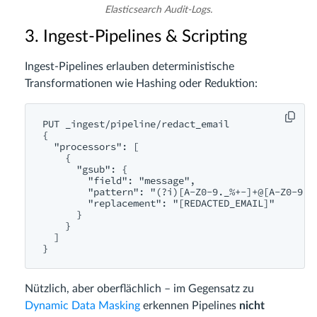
Elasticsearch Audit-Logs.
3. Ingest-Pipelines & Scripting
Ingest-Pipelines erlauben deterministische
Transformationen wie Hashing oder Reduktion:
PUT _ingest/pipeline/redact_email

{

  "processors": [

    {

      "gsub": {

        "field": "message",

        "pattern": "(?i)[A-Z0-9._%+-]+@[A-Z0-9.-]
        "replacement": "[REDACTED_EMAIL]"

      }

    }

  ]

Nützlich, aber oberflächlich – im Gegensatz zu
Dynamic Data Masking
erkennen Pipelines
nicht