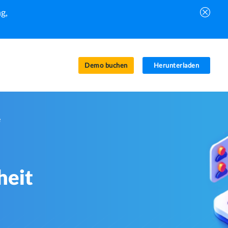
g,
Demo buchen
Herunterladen
e
heit