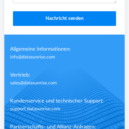
Nachricht senden
Allgemeine Informationen:
info@datasunrise.com
Vertrieb:
sales@datasunrise.com
Kundenservice und technischer Support:
support.datasunrise.com
Partnerschafts- und Allianz-Anfragen: