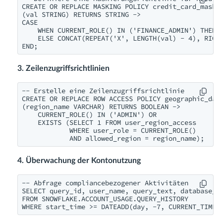
CREATE OR REPLACE MASKING POLICY credit_card_mask A
(val STRING) RETURNS STRING ->

CASE

    WHEN CURRENT_ROLE() IN ('FINANCE_ADMIN') THEN v
    ELSE CONCAT(REPEAT('X', LENGTH(val) - 4), RIGHT
3. Zeilenzugriffsrichtlinien
-- Erstelle eine Zeilenzugriffsrichtlinie

CREATE OR REPLACE ROW ACCESS POLICY geographic_data
(region_name VARCHAR) RETURNS BOOLEAN ->

    CURRENT_ROLE() IN ('ADMIN') OR

    EXISTS (SELECT 1 FROM user_region_access

            WHERE user_role = CURRENT_ROLE()

4. Überwachung der Kontonutzung
-- Abfrage compliancebezogener Aktivitäten

SELECT query_id, user_name, query_text, database_na
FROM SNOWFLAKE.ACCOUNT_USAGE.QUERY_HISTORY
