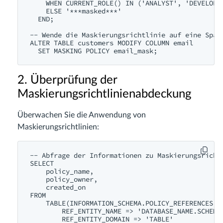
    WHEN CURRENT_ROLE() IN ('ANALYST', 'DEVELOPER
    ELSE '***masked***'

  END;

-- Wende die Maskierungsrichtlinie auf eine Spalt
ALTER TABLE customers MODIFY COLUMN email 

2. Überprüfung der
Maskierungsrichtlinienabdeckung
Überwachen Sie die Anwendung von
Maskierungsrichtlinien:
-- Abfrage der Informationen zu Maskierungsrichtl
SELECT 

    policy_name,

    policy_owner,

    created_on

FROM 

    TABLE(INFORMATION_SCHEMA.POLICY_REFERENCES(

        REF_ENTITY_NAME => 'DATABASE_NAME.SCHEMA_
        REF_ENTITY_DOMAIN => 'TABLE'
