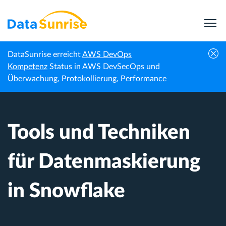
DataSunrise erreicht
AWS DevOps
Tools und Techniken für Datenmaskierung
Kompetenz
Status in AWS DevSecOps und
Startseite
Wissenszentrum
in Snowflake
Überwachung, Protokollierung, Performance
Tools und Techniken
für Datenmaskierung
in Snowflake