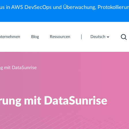
us in AWS DevSecOps und Überwachung, Protokollierun
nternehmen
Blog
Ressourcen
Deutsch
g mit DataSunrise
ung mit DataSunrise