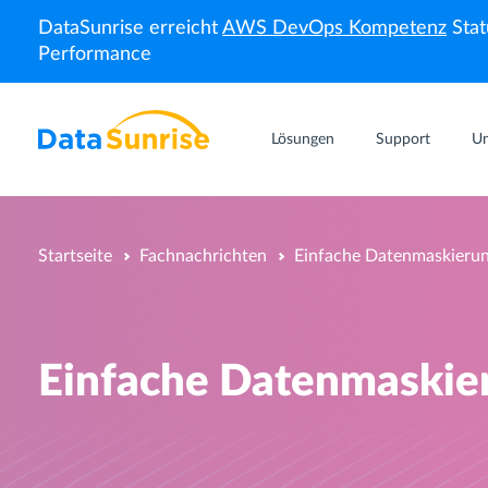
DataSunrise erreicht
AWS DevOps Kompetenz
Stat
Performance
Lösungen
Support
U
Startseite
Fachnachrichten
Einfache Datenmaskierun
Einfache Datenmaskier