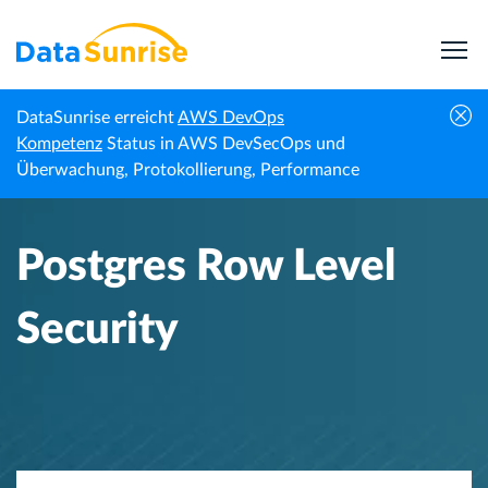
DataSunrise erreicht
AWS DevOps
Startseite
Wissenszentrum
Postgres Row Level Security
Kompetenz
Status in AWS DevSecOps und
Überwachung, Protokollierung, Performance
Postgres Row Level
Security