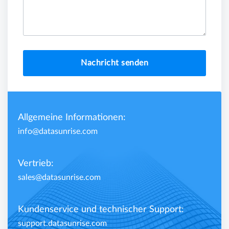
Nachricht senden
Allgemeine Informationen:
info@datasunrise.com
Vertrieb:
sales@datasunrise.com
Kundenservice und technischer Support:
support.datasunrise.com