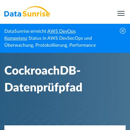
DataSunrise erreicht
AWS DevOps
Startseite
Wissenszentrum
CockroachDB-Datenprüfpfad
Kompetenz
Status in AWS DevSecOps und
Überwachung, Protokollierung, Performance
CockroachDB-
Datenprüfpfad