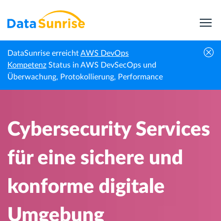
DataSunrise erreicht
AWS DevOps
Cybersecurity Services für eine sichere und
Kompetenz
Status in AWS DevSecOps und
Startseite
Wissenszentrum
konforme digitale Umgebung
Überwachung, Protokollierung, Performance
Cybersecurity Services
für eine sichere und
konforme digitale
Umgebung