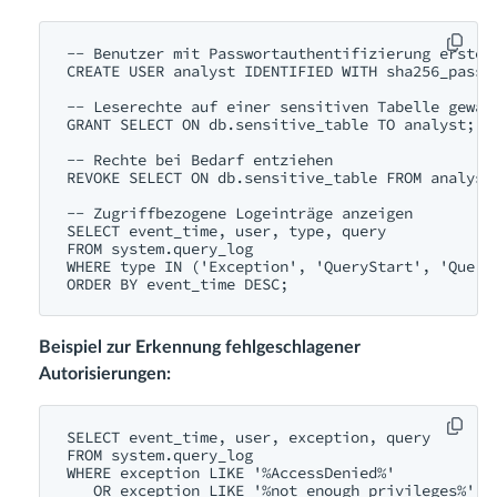
-- Benutzer mit Passwortauthentifizierung erstell
CREATE USER analyst IDENTIFIED WITH sha256_passwo
-- Leserechte auf einer sensitiven Tabelle gewähr
GRANT SELECT ON db.sensitive_table TO analyst;

-- Rechte bei Bedarf entziehen

REVOKE SELECT ON db.sensitive_table FROM analyst;
-- Zugriffbezogene Logeinträge anzeigen

SELECT event_time, user, type, query

FROM system.query_log

WHERE type IN ('Exception', 'QueryStart', 'QueryF
Beispiel zur Erkennung fehlgeschlagener
Autorisierungen:
SELECT event_time, user, exception, query

FROM system.query_log

WHERE exception LIKE '%AccessDenied%' 
