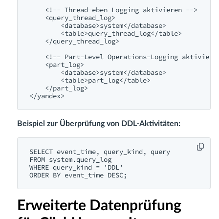
    <!-- Thread-eben Logging aktivieren -->

    <query_thread_log>

        <database>system</database>

        <table>query_thread_log</table>

    </query_thread_log>

    <!-- Part-Level Operations-Logging aktivieren
    <part_log>

        <database>system</database>

        <table>part_log</table>

    </part_log>

Beispiel zur Überprüfung von DDL-Aktivitäten:
SELECT event_time, query_kind, query

FROM system.query_log

WHERE query_kind = 'DDL'

Erweiterte Datenprüfung