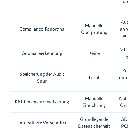
üb
Aut
Manuelle
Compliance-Reporting
an 
Überprüfung
au
ML-
Anomalieerkennung
Keine
g
Zen
Speicherung der Audit
Lokal
dur
Spur
Manuelle
Null
Richtlinienautomatisierung
Einrichtung
Orc
Grundlegende
GDP
Unterstützte Vorschriften
Datensicherheit
PC