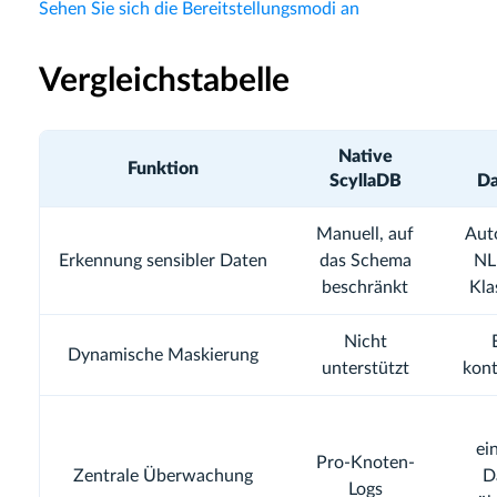
Sehen Sie sich die Bereitstellungsmodi an
Vergleichstabelle
Native
Funktion
ScyllaDB
Da
Manuell, auf
Auto
Erkennung sensibler Daten
das Schema
NL
beschränkt
Kla
Nicht
Dynamische Maskierung
unterstützt
kon
ei
Pro-Knoten-
Zentrale Überwachung
D
Logs