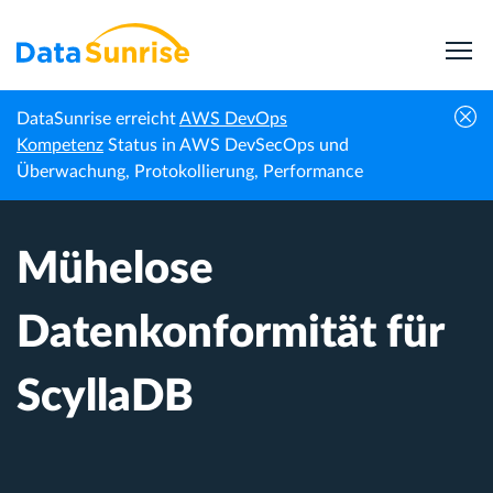
DataSunrise erreicht
AWS DevOps
Startseite
Wissenszentrum
Mühelose Datenkonformität für ScyllaDB
Kompetenz
Status in AWS DevSecOps und
Überwachung, Protokollierung, Performance
Mühelose
Datenkonformität für
ScyllaDB