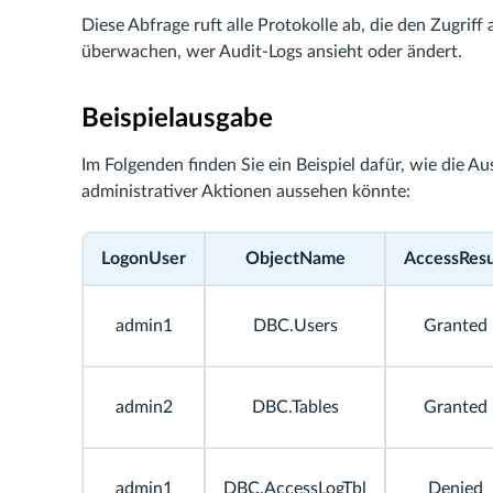
Diese Abfrage ruft alle Protokolle ab, die den Zugriff a
überwachen, wer Audit-Logs ansieht oder ändert.
Beispielausgabe
Im Folgenden finden Sie ein Beispiel dafür, wie die A
administrativer Aktionen aussehen könnte:
LogonUser
ObjectName
AccessResu
admin1
DBC.Users
Granted
admin2
DBC.Tables
Granted
admin1
DBC.AccessLogTbl
Denied