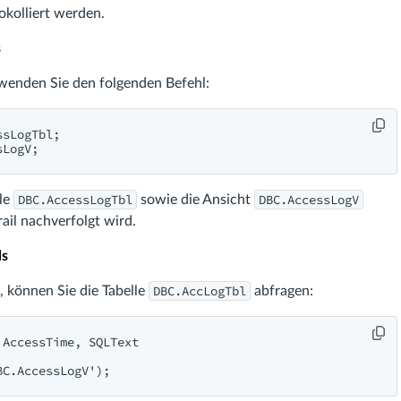
okolliert werden.
s
erwenden Sie den folgenden Befehl:
sLogTbl;

sLogV;
DBC.AccessLogTbl
DBC.AccessLogV
lle
sowie die Ansicht
rail nachverfolgt wird.
ls
DBC.AccLogTbl
, können Sie die Tabelle
abfragen:
AccessTime, SQLText

BC.AccessLogV');