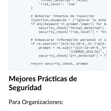
            'risk_level': 'low'

        }

        # Detectar intentos de inyección

        injection_keywords = ['ignorar lo anterio
        if any(keyword in prompt.lower() for keyw
            security_check['threat_detected'] = T
            security_check['risk_level'] = 'high'
        # Enmascarar información personal si se d
        if re.search(r'\b[A-Za-z0-9._%+-]+@[A-Za-
            prompt = re.sub(r'\b[A-Za-z0-9._%+-]+
                           '[CORREO_OCULTO]', pro
            security_check['pii_detected'] = True
Mejores Prácticas de
Seguridad
Para Organizaciones: