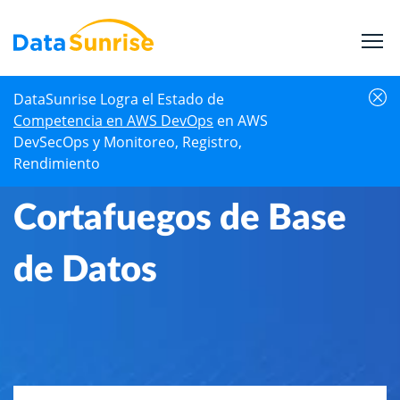
DataSunrise Logra el Estado de
Inicio
Centro de Conocimiento
Cortafuegos de Base de Datos
Competencia en AWS DevOps
en AWS
DevSecOps y Monitoreo, Registro,
Rendimiento
Cortafuegos de Base
de Datos