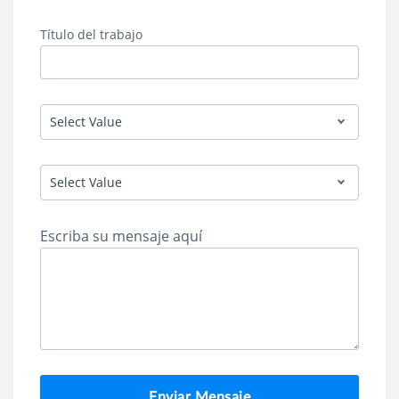
Título del trabajo
Select Value
South Georgia and the South Sandwich Islands
Select Value
Escriba su mensaje aquí
Enviar Mensaje