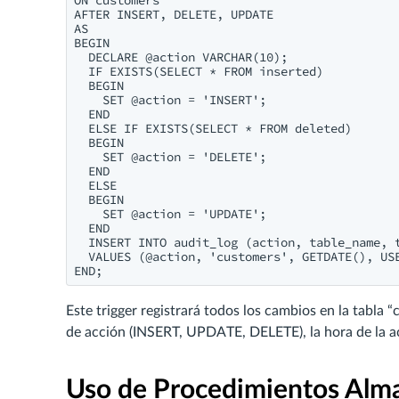
ON customers

AFTER INSERT, DELETE, UPDATE

AS

BEGIN

  DECLARE @action VARCHAR(10);

  IF EXISTS(SELECT * FROM inserted)

  BEGIN

    SET @action = 'INSERT';

  END

  ELSE IF EXISTS(SELECT * FROM deleted)

  BEGIN

    SET @action = 'DELETE';

  END

  ELSE

  BEGIN

    SET @action = 'UPDATE';

  END

  INSERT INTO audit_log (action, table_name, t
  VALUES (@action, 'customers', GETDATE(), USE
END;
Este trigger registrará todos los cambios en la tabla “c
de acción (INSERT, UPDATE, DELETE), la hora de la acc
Uso de Procedimientos Alma