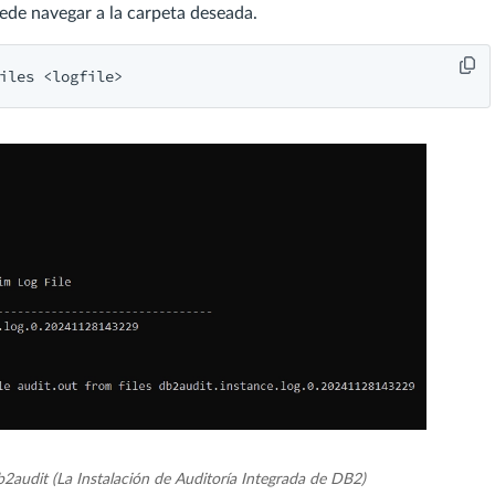
ede navegar a la carpeta deseada.
iles <logfile>
b2audit (La Instalación de Auditoría Integrada de DB2)