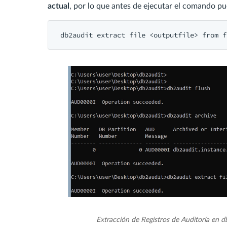
actual
, por lo que antes de ejecutar el comando pu
db2audit extract file <outputfile> from f
Extracción de Registros de Auditoría en d