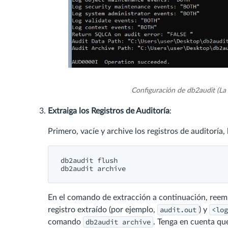
Configuración de db2audit (La 
Extraiga los Registros de Auditoría
:
Primero, vacíe y archive los registros de auditoría, 
db2audit flush

db2audit archive
En el comando de extracción a continuación, ree
audit.out
<log
registro extraído (por ejemplo,
) y
db2audit archive
comando
. Tenga en cuenta que