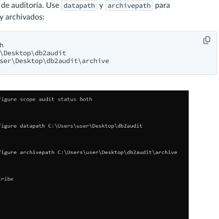
datapath
archivepath
de auditoría. Use
y
para
 y archivados:


\Desktop\db2audit

ser\Desktop\db2audit\archive