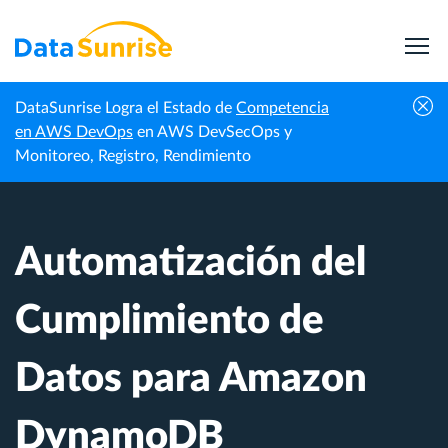
DataSunrise Logra el Estado de
Competencia
Centro de
Automatización del Cumplimiento de Datos
en AWS DevOps
en AWS DevSecOps y
Inicio
Conocimiento
para Amazon DynamoDB
Monitoreo, Registro, Rendimiento
Automatización del
Cumplimiento de
Datos para Amazon
DynamoDB