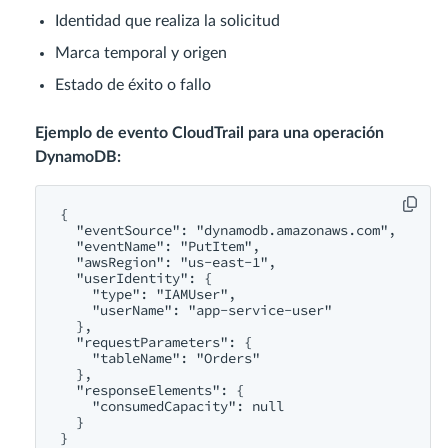
Identidad que realiza la solicitud
Marca temporal y origen
Estado de éxito o fallo
Ejemplo de evento CloudTrail para una operación
DynamoDB:
{

  "eventSource": "dynamodb.amazonaws.com",

  "eventName": "PutItem",

  "awsRegion": "us-east-1",

  "userIdentity": {

    "type": "IAMUser",

    "userName": "app-service-user"

  },

  "requestParameters": {

    "tableName": "Orders"

  },

  "responseElements": {

    "consumedCapacity": null

  }
