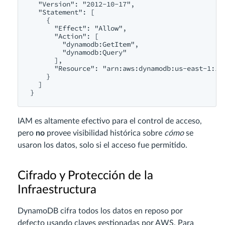
  "Version": "2012-10-17",

  "Statement": [

    {

      "Effect": "Allow",

      "Action": [

        "dynamodb:GetItem",

        "dynamodb:Query"

      ],

      "Resource": "arn:aws:dynamodb:us-east-1:123
    }

  ]

IAM es altamente efectivo para el control de acceso,
pero
no
provee visibilidad histórica sobre
cómo
se
usaron los datos, solo si el acceso fue permitido.
Cifrado y Protección de la
Infraestructura
DynamoDB cifra todos los datos en reposo por
defecto usando claves gestionadas por AWS. Para