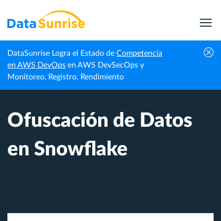
DataSunrise Logra el Estado de
Competencia
Inicio
Centro de Conocimiento
Ofuscación de Datos en Snowflake
en AWS DevOps
en AWS DevSecOps y
Monitoreo, Registro, Rendimiento
Ofuscación de Datos
en Snowflake