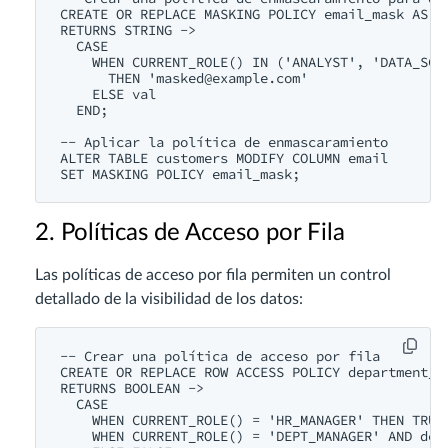
CREATE OR REPLACE MASKING POLICY email_mask AS (v
RETURNS STRING ->

  CASE

    WHEN CURRENT_ROLE() IN ('ANALYST', 'DATA_SCIE
      THEN '
masked@example.com
'

    ELSE val

  END;

-- Aplicar la política de enmascaramiento

ALTER TABLE customers MODIFY COLUMN email 

2. Políticas de Acceso por Fila
Las políticas de acceso por fila permiten un control
detallado de la visibilidad de los datos:
-- Crear una política de acceso por fila

CREATE OR REPLACE ROW ACCESS POLICY department_fi
RETURNS BOOLEAN ->

  CASE

    WHEN CURRENT_ROLE() = 'HR_MANAGER' THEN TRUE

    WHEN CURRENT_ROLE() = 'DEPT_MANAGER' AND dept