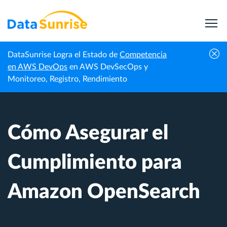
DataSunrise Logra el Estado de
Competencia
Centro de
Cómo Asegurar el Cumplimiento para
en AWS DevOps
en AWS DevSecOps y
Inicio
Conocimiento
Amazon OpenSearch
Monitoreo, Registro, Rendimiento
Cómo Asegurar el
Cumplimiento para
Amazon OpenSearch