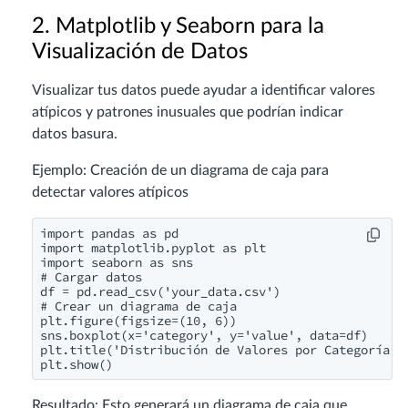
2. Matplotlib y Seaborn para la
Visualización de Datos
Visualizar tus datos puede ayudar a identificar valores
atípicos y patrones inusuales que podrían indicar
datos basura.
Ejemplo: Creación de un diagrama de caja para
detectar valores atípicos
import pandas as pd

import matplotlib.pyplot as plt

import seaborn as sns

# Cargar datos

df = pd.read_csv('your_data.csv')

# Crear un diagrama de caja

plt.figure(figsize=(10, 6))

sns.boxplot(x='category', y='value', data=df)

plt.title('Distribución de Valores por Categoría')

plt.show()
Resultado: Esto generará un diagrama de caja que