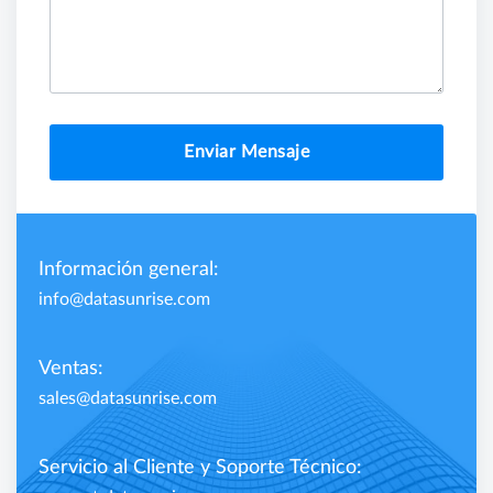
Enviar Mensaje
Información general:
info@datasunrise.com
Ventas:
sales@datasunrise.com
Servicio al Cliente y Soporte Técnico: